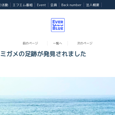
Eの活動
エフエム番組
Event
会員
Back number
法人概要
前のページ
一覧へ
次のページ
ミガメの足跡が発見されました