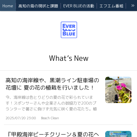
»
Home
高知の海の現状と課題
EVER BLUEの活動
エフエム番組
Event
会員
Back number
法人概要
What’s New
高知の海岸線や、黒潮ライン駐車場の
花壇に 夏の花の植栽を行いました！
今、海岸線は色とりどりの夏の花で彩られていま
す！スポンサーさんや企業さんの御協力で200のプ
ランターで暑さに負けず元気に咲く夏の花たち。植
栽...
2025/07/20 23:00
Beach Clean
『甲殿海岸ビーチクリーン＆夏の花へ