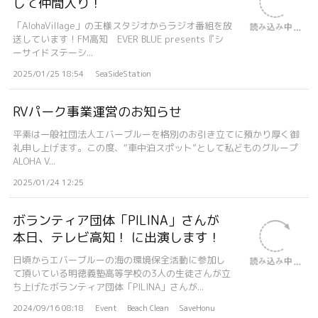
して仲間入り！
「AlohaVillage」の王様スタジオからラジオ番組を放
送しています！FM高知 EVER BLUE presents『シ
ーサイドステーシ...
2025/01/25 18:54
SeaSideStation
RVパーク事業運営のお知らせ
平素は一般社団法人エバーブルーを格別のお引き立てに預かり厚く御
礼申し上げます。この度、“車中泊スポット”として私どものグループ
ALOHA V...
2025/01/24 12:25
ボランティア団体「PILINA」さんが
本日、テレビ高知！ に出演します！
日頃からエバーブルーの海の環境保全活動に参加し
て頂いている明徳義塾高等学校の3人の生徒さんが立
ち上げたボランティア団体「PILINA」さんが...
2024/09/16 08:18
Event
Beach Clean
SaveHonu