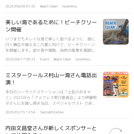
2025/06/06 07:25
Beach Clean
SaveHonu
美しい海であるために！ビーチクリー
ン開催
いつまでもキレイな海で楽しく遊べるように、海に
行く機会が増えるこの夏に向けて、ビーチクリーン
を開催します。波の音や潮風、自然の風景を満喫し
な...
2025/04/17 08:23
Event
Beach Clean
SaveHonu
ミスタークールス村山一海さん電話出
演！
本日のシーサイドステーションは「土佐のおきゃ
く」2025から「アメフェス実行委員会」より伊藤明
子さんにお越し頂き当日、スペシャルゲスト であ...
2025/02/15 12:54
SeaSideStation
内田文昌堂さんが新しくスポンサーと