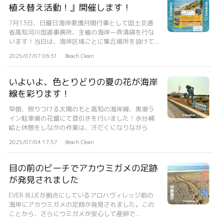
植え替え活動！』開催します！
7月13日、日曜日海岸愛護月間行事として国土交通
省高知河川国道事務所、主催の海岸一斉清掃を行な
います！当日は、海岸区域ごとに集合場所を設けて...
2025/07/07 06:31
Beach Clean
いよいよ、色とりどりの夏の花が海岸
線を彩ります！
早朝、照りつける太陽のもと高知の海岸線、黒潮ラ
イン駐車場の花壇にて草引きを行いました！水分補
給と休憩をしながの作業は、汗だくになりながら
も、...
2025/07/04 17:57
Beach Clean
目の前のビーチでアカウミガメの足跡
が発見されました
EVER BLUEが拠点にしているアロハヴィレッジ前の
海岸にアカウミガメの足跡が発見されました。この
ことから、さらにウミガメが安心して産卵で...