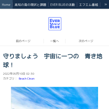
»
Home
高知の海の現状と課題
EVER BLUEの活動
エフエム番組
Event
会員
Back number
法人概要
前のページ
一覧へ
次のページ
守りましょう 宇宙に一つの 青き地
球！
2022年05月10日 02:30
カテゴリ：
Beach Clean